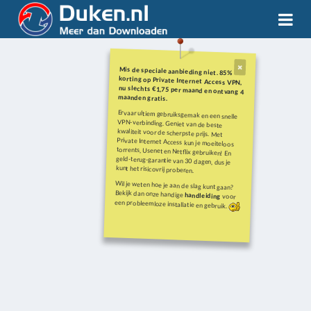
Mis de speciale aanbieding niet. 85%
korting op Private Internet Access VPN,
nu slechts €1,75 per maand en ontvang 4
maanden gratis.
Ervaar ultiem gebruiksgemak en een snelle
VPN-verbinding. Geniet van de beste
kwaliteit voor de scherpste prijs. Met
Private Internet Access kun je moeiteloos
torrents, Usenet en Netflix gebruiken! En
geld-terug-garantie van 30 dagen, dus je
kunt het risicovrij proberen.
Wil je weten hoe je aan de slag kunt gaan?
Bekijk dan onze handige
handleiding
voor
een probleemloze installatie en gebruik.