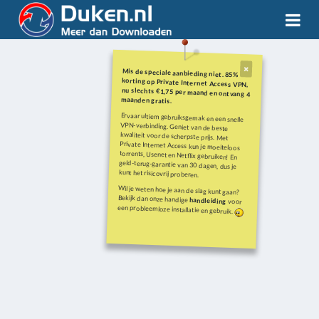
Mis de speciale aanbieding niet. 85%
korting op Private Internet Access VPN,
nu slechts €1,75 per maand en ontvang 4
maanden gratis.
Ervaar ultiem gebruiksgemak en een snelle
VPN-verbinding. Geniet van de beste
kwaliteit voor de scherpste prijs. Met
Private Internet Access kun je moeiteloos
torrents, Usenet en Netflix gebruiken! En
geld-terug-garantie van 30 dagen, dus je
kunt het risicovrij proberen.
Wil je weten hoe je aan de slag kunt gaan?
Bekijk dan onze handige
handleiding
voor
een probleemloze installatie en gebruik.