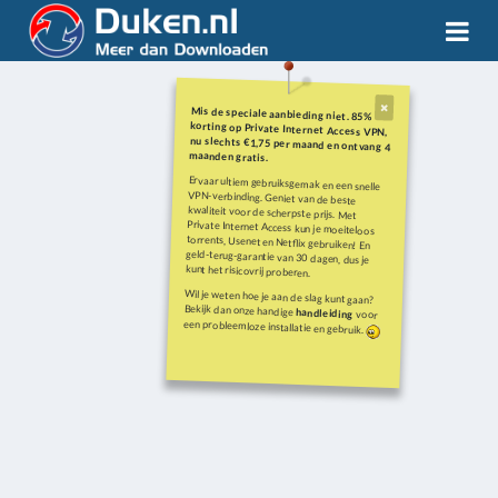
Mis de speciale aanbieding niet. 85%
korting op Private Internet Access VPN,
nu slechts €1,75 per maand en ontvang 4
maanden gratis.
Ervaar ultiem gebruiksgemak en een snelle
VPN-verbinding. Geniet van de beste
kwaliteit voor de scherpste prijs. Met
Private Internet Access kun je moeiteloos
torrents, Usenet en Netflix gebruiken! En
geld-terug-garantie van 30 dagen, dus je
kunt het risicovrij proberen.
Wil je weten hoe je aan de slag kunt gaan?
Bekijk dan onze handige
handleiding
voor
een probleemloze installatie en gebruik.