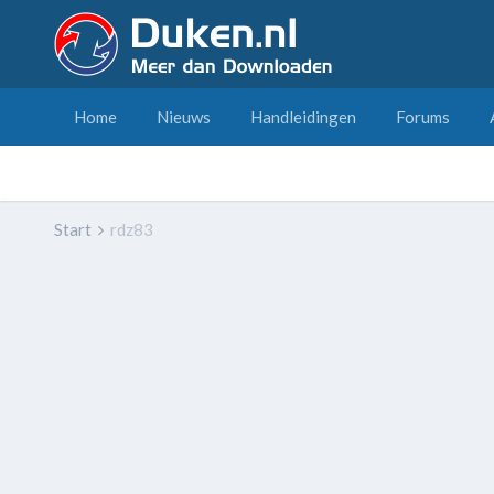
Home
Nieuws
Handleidingen
Forums
Start
rdz83