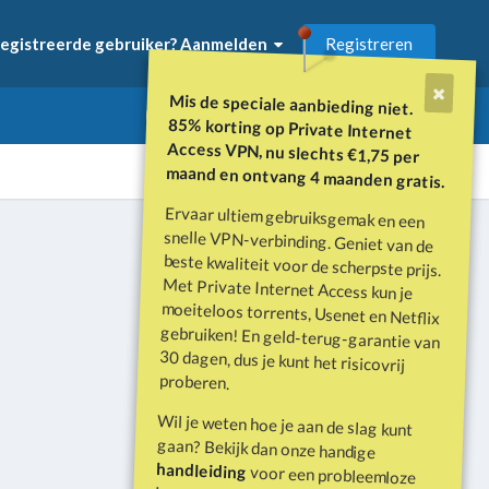
Registreren
egistreerde gebruiker? Aanmelden
Mis de speciale aanbieding niet.
85% korting op Private Internet
Access VPN, nu slechts €1,75 per
maand en ontvang 4 maanden gratis.
Ervaar ultiem gebruiksgemak en een
snelle VPN-verbinding. Geniet van de
beste kwaliteit voor de scherpste prijs.
Met Private Internet Access kun je
moeiteloos torrents, Usenet en Netflix
gebruiken! En geld-terug-garantie van
30 dagen, dus je kunt het risicovrij
Alle activiteit
proberen.
Wil je weten hoe je aan de slag kunt
gaan? Bekijk dan onze handige
handleiding
voor een probleemloze