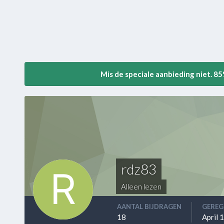
Mis de speciale aanbieding niet. 8
rdz83
Alleen lezen
AANTAL BIJDRAGEN
GEREG
18
April 