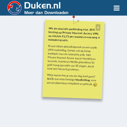
Mis de speciale aanbieding niet. 85%
korting op Private Internet Access VPN,
nu slechts €1,75 per maand en ontvang 4
maanden gratis.
Ervaar ultiem gebruiksgemak en een snelle
VPN-verbinding. Geniet van de beste
kwaliteit voor de scherpste prijs. Met
Private Internet Access kun je moeiteloos
torrents, Usenet en Netflix gebruiken! En
geld-terug-garantie van 30 dagen, dus je
kunt het risicovrij proberen.
Wil je weten hoe je aan de slag kunt gaan?
Bekijk dan onze handige
handleiding
voor
een probleemloze installatie en gebruik.