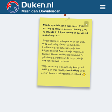
Mis de speciale aanbieding niet. 85%
korting op Private Internet Access VPN,
nu slechts €1,75 per maand en ontvang 4
maanden gratis.
Ervaar ultiem gebruiksgemak en een snelle
VPN-verbinding. Geniet van de beste
kwaliteit voor de scherpste prijs. Met
Private Internet Access kun je moeiteloos
torrents, Usenet en Netflix gebruiken! En
geld-terug-garantie van 30 dagen, dus je
kunt het risicovrij proberen.
Wil je weten hoe je aan de slag kunt gaan?
Bekijk dan onze handige
handleiding
voor
een probleemloze installatie en gebruik.