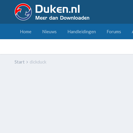
Home
Nieuws
Handleidingen
Forums
Start
dickduck