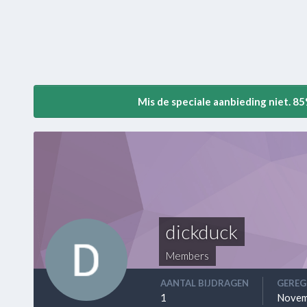
Mis de speciale aanbieding niet. 8
dickduck
Members
AANTAL BIJDRAGEN
GEREG
1
Novem