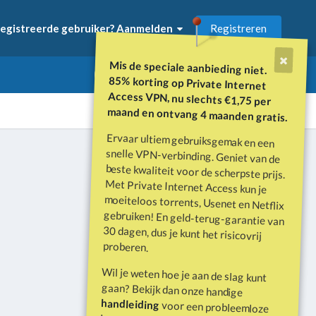
Registreren
egistreerde gebruiker? Aanmelden
Mis de speciale aanbieding niet.
85% korting op Private Internet
Access VPN, nu slechts €1,75 per
maand en ontvang 4 maanden gratis.
Ervaar ultiem gebruiksgemak en een
snelle VPN-verbinding. Geniet van de
beste kwaliteit voor de scherpste prijs.
Met Private Internet Access kun je
moeiteloos torrents, Usenet en Netflix
gebruiken! En geld-terug-garantie van
30 dagen, dus je kunt het risicovrij
Alle activiteit
proberen.
Wil je weten hoe je aan de slag kunt
gaan? Bekijk dan onze handige
handleiding
voor een probleemloze