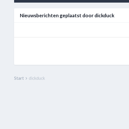
Nieuwsberichten geplaatst door dickduck
Start
dickduck