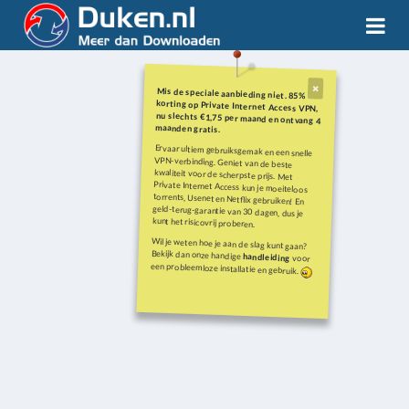
Mis de speciale aanbieding niet. 85%
korting op Private Internet Access VPN,
nu slechts €1,75 per maand en ontvang 4
maanden gratis.
Ervaar ultiem gebruiksgemak en een snelle
VPN-verbinding. Geniet van de beste
kwaliteit voor de scherpste prijs. Met
Private Internet Access kun je moeiteloos
torrents, Usenet en Netflix gebruiken! En
geld-terug-garantie van 30 dagen, dus je
kunt het risicovrij proberen.
Wil je weten hoe je aan de slag kunt gaan?
Bekijk dan onze handige
handleiding
voor
een probleemloze installatie en gebruik.