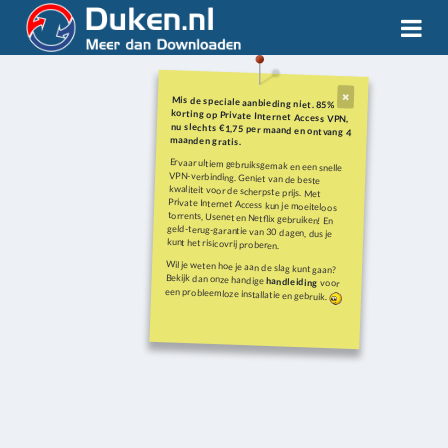
Mis de speciale aanbieding niet. 85%
korting op Private Internet Access VPN,
nu slechts €1,75 per maand en ontvang 4
maanden gratis.
Ervaar ultiem gebruiksgemak en een snelle
VPN-verbinding. Geniet van de beste
kwaliteit voor de scherpste prijs. Met
Private Internet Access kun je moeiteloos
torrents, Usenet en Netflix gebruiken! En
geld-terug-garantie van 30 dagen, dus je
kunt het risicovrij proberen.
Wil je weten hoe je aan de slag kunt gaan?
Bekijk dan onze handige
handleiding
voor
een probleemloze installatie en gebruik.