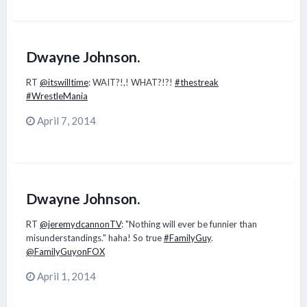
Dwayne Johnson.
RT
@itswilltime
: WAIT?!,! WHAT?!?!
#thestreak
#WrestleMania
April 7, 2014
Dwayne Johnson.
RT
@jeremydcannonTV
: "Nothing will ever be funnier than
misunderstandings." haha! So true
#FamilyGuy
.
@FamilyGuyonFOX
April 1, 2014