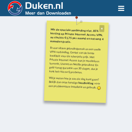
Mis de speciale aanbieding niet. 85%
korting op Private Internet Access VPN,
nu slechts €1,75 per maand en ontvang 4
maanden gratis.
Ervaar ultiem gebruiksgemak en een snelle
VPN-verbinding. Geniet van de beste
kwaliteit voor de scherpste prijs. Met
Private Internet Access kun je moeiteloos
torrents, Usenet en Netflix gebruiken! En
geld-terug-garantie van 30 dagen, dus je
kunt het risicovrij proberen.
Wil je weten hoe je aan de slag kunt gaan?
Bekijk dan onze handige
handleiding
voor
een probleemloze installatie en gebruik.