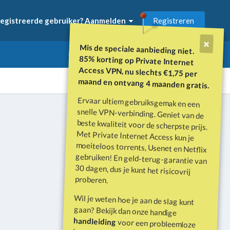
Registreren
egistreerde gebruiker? Aanmelden
Mis de speciale aanbieding niet.
85% korting op Private Internet
Access VPN, nu slechts €1,75 per
maand en ontvang 4 maanden gratis.
Ervaar ultiem gebruiksgemak en een
snelle VPN-verbinding. Geniet van de
beste kwaliteit voor de scherpste prijs.
Met Private Internet Access kun je
moeiteloos torrents, Usenet en Netflix
gebruiken! En geld-terug-garantie van
30 dagen, dus je kunt het risicovrij
Alle activiteit
proberen.
Wil je weten hoe je aan de slag kunt
gaan? Bekijk dan onze handige
handleiding
voor een probleemloze