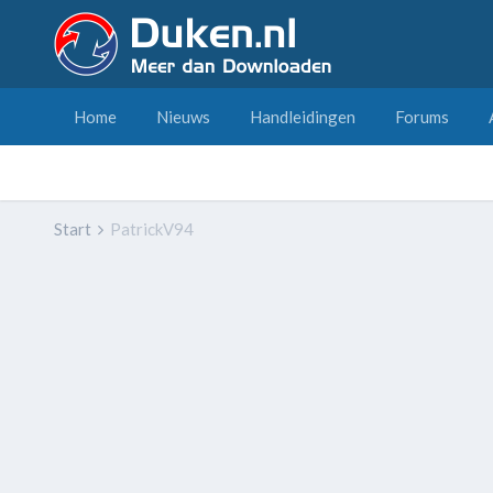
Home
Nieuws
Handleidingen
Forums
Start
PatrickV94