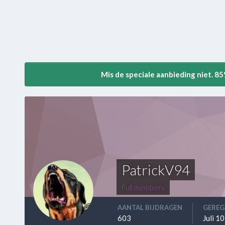
Mis de speciale aanbieding niet. 8
PatrickV94
Full members
AANTAL BIJDRAGEN
GEREG
603
Juli 1