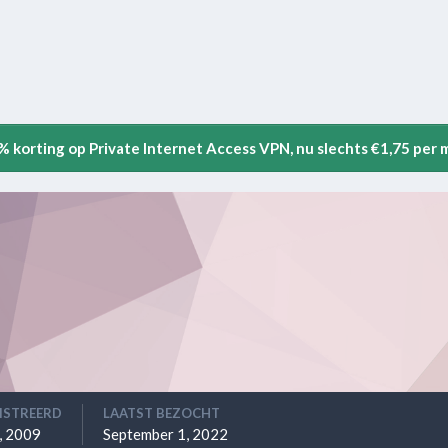
5% korting op Private Internet Access VPN, nu slechts €1,75 per
ISTREERD
LAATST BEZOCHT
0, 2009
September 1, 2022