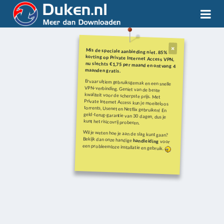
Mis de speciale aanbieding niet. 85%
korting op Private Internet Access VPN,
nu slechts €1,75 per maand en ontvang 4
maanden gratis.
Ervaar ultiem gebruiksgemak en een snelle
VPN-verbinding. Geniet van de beste
kwaliteit voor de scherpste prijs. Met
Private Internet Access kun je moeiteloos
torrents, Usenet en Netflix gebruiken! En
geld-terug-garantie van 30 dagen, dus je
kunt het risicovrij proberen.
Wil je weten hoe je aan de slag kunt gaan?
Bekijk dan onze handige
handleiding
voor
een probleemloze installatie en gebruik.