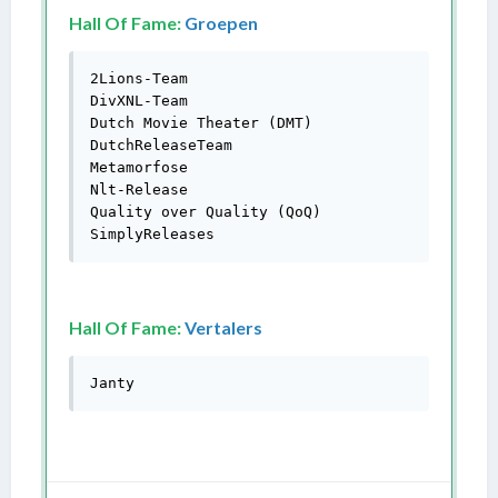
Hall Of Fame:
Groepen
2Lions-Team

DivXNL-Team

Dutch Movie Theater (DMT)

DutchReleaseTeam

Metamorfose

Nlt-Release

Quality over Quality (QoQ)

SimplyReleases
Hall Of Fame:
Vertalers
Janty