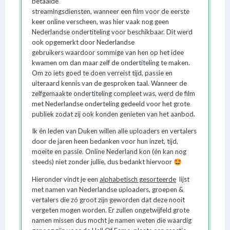
betaalde
streamingsdiensten, wanneer een film voor de eerste
keer online verscheen, was hier vaak nog geen
Nederlandse ondertiteling voor beschikbaar. Dit werd
ook opgemerkt door Nederlandse
gebruikers waardoor sommige van hen op het idee
kwamen om dan maar zelf de ondertiteling te maken.
Om zo iets goed te doen verreist tijd, passie en
uiteraard kennis van de gesproken taal. Wanneer de
zelfgemaakte ondertiteling compleet was, werd de film
met Nederlandse onderteling gedeeld voor het grote
publiek zodat zij ook konden genieten van het aanbod.
Ik én leden van Duken willen alle uploaders en vertalers
door de jaren heen bedanken voor hun inzet, tijd,
moeite en passie. Online Nederland kon (én kan nog
steeds) niet zonder jullie, dus bedankt hiervoor
🤩
Hieronder vindt je een
alphabetisch gesorteerde
lijst
met namen van Nederlandse uploaders, groepen &
vertalers die zó groot zijn geworden dat deze nooit
vergeten mogen worden. Er zullen ongetwijfeld grote
namen missen dus mocht je namen weten die waardig