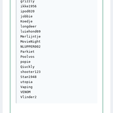
grizzly

ikke1956

ipod020

jobbie

Koedje

longdeer

luiehond69

Merlijntje

MovieNight

NLUPPER002

Parkiet

Poolvos

popie

Qiuckly

shooter123

Stan1948

utopia

Vaping

VENOM

Vlinder2