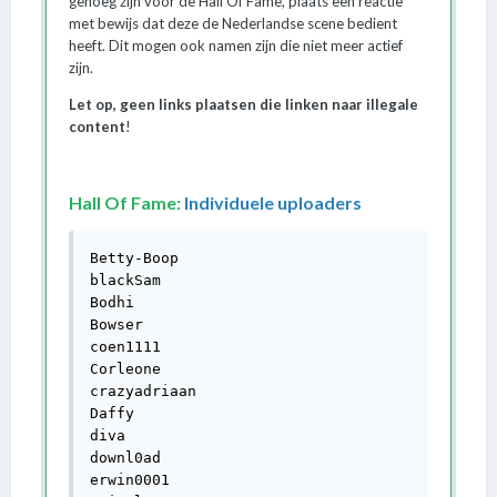
genoeg zijn voor de Hall Of Fame, plaats een reactie
met bewijs dat deze de Nederlandse scene bedient
heeft. Dit mogen ook namen zijn die niet meer actief
zijn.
Let op, geen links plaatsen die linken naar illegale
content
!
Hall Of Fame:
Individuele uploaders
Betty-Boop

blackSam

Bodhi

Bowser

coen1111

Corleone

crazyadriaan

Daffy

diva

downl0ad

erwin0001
