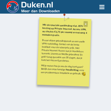
Mis de speciale aanbieding niet. 85%
korting op Private Internet Access VPN,
nu slechts €1,75 per maand en ontvang 4
maanden gratis.
Ervaar ultiem gebruiksgemak en een snelle
VPN-verbinding. Geniet van de beste
kwaliteit voor de scherpste prijs. Met
Private Internet Access kun je moeiteloos
torrents, Usenet en Netflix gebruiken! En
geld-terug-garantie van 30 dagen, dus je
kunt het risicovrij proberen.
Wil je weten hoe je aan de slag kunt gaan?
Bekijk dan onze handige
handleiding
voor
een probleemloze installatie en gebruik.