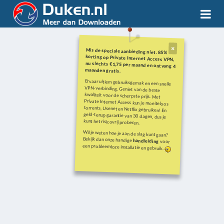
Mis de speciale aanbieding niet. 85%
korting op Private Internet Access VPN,
nu slechts €1,75 per maand en ontvang 4
maanden gratis.
Ervaar ultiem gebruiksgemak en een snelle
VPN-verbinding. Geniet van de beste
kwaliteit voor de scherpste prijs. Met
Private Internet Access kun je moeiteloos
torrents, Usenet en Netflix gebruiken! En
geld-terug-garantie van 30 dagen, dus je
kunt het risicovrij proberen.
Wil je weten hoe je aan de slag kunt gaan?
Bekijk dan onze handige
handleiding
voor
een probleemloze installatie en gebruik.