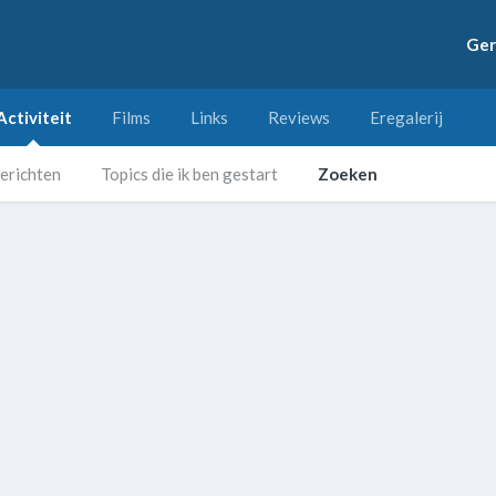
Ger
Activiteit
Films
Links
Reviews
Eregalerij
erichten
Topics die ik ben gestart
Zoeken