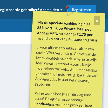
Registreren
egistreerde gebruiker? Aanmelden
Mis de speciale aanbieding niet.
85% korting op Private Internet
Access VPN, nu slechts €1,75 per
maand en ontvang 4 maanden gratis.
Ervaar ultiem gebruiksgemak en een
snelle VPN-verbinding. Geniet van de
beste kwaliteit voor de scherpste prijs.
Met Private Internet Access kun je
moeiteloos torrents, Usenet en Netflix
gebruiken! En geld-terug-garantie van
30 dagen, dus je kunt het risicovrij
Alle activiteit
proberen.
Wil je weten hoe je aan de slag kunt
gaan? Bekijk dan onze handige
handleiding
voor een probleemloze