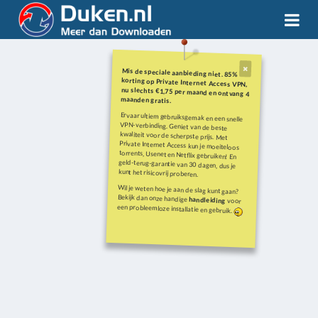
Mis de speciale aanbieding niet. 85%
korting op Private Internet Access VPN,
nu slechts €1,75 per maand en ontvang 4
maanden gratis.
Ervaar ultiem gebruiksgemak en een snelle
VPN-verbinding. Geniet van de beste
kwaliteit voor de scherpste prijs. Met
Private Internet Access kun je moeiteloos
torrents, Usenet en Netflix gebruiken! En
geld-terug-garantie van 30 dagen, dus je
kunt het risicovrij proberen.
Wil je weten hoe je aan de slag kunt gaan?
Bekijk dan onze handige
handleiding
voor
een probleemloze installatie en gebruik.