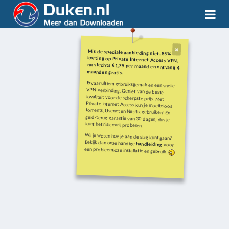
Mis de speciale aanbieding niet. 85%
korting op Private Internet Access VPN,
nu slechts €1,75 per maand en ontvang 4
maanden gratis.
Ervaar ultiem gebruiksgemak en een snelle
VPN-verbinding. Geniet van de beste
kwaliteit voor de scherpste prijs. Met
Private Internet Access kun je moeiteloos
torrents, Usenet en Netflix gebruiken! En
geld-terug-garantie van 30 dagen, dus je
kunt het risicovrij proberen.
Wil je weten hoe je aan de slag kunt gaan?
Bekijk dan onze handige
handleiding
voor
een probleemloze installatie en gebruik.