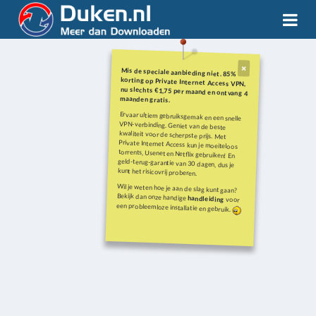
Mis de speciale aanbieding niet. 85%
korting op Private Internet Access VPN,
nu slechts €1,75 per maand en ontvang 4
maanden gratis.
Ervaar ultiem gebruiksgemak en een snelle
VPN-verbinding. Geniet van de beste
kwaliteit voor de scherpste prijs. Met
Private Internet Access kun je moeiteloos
torrents, Usenet en Netflix gebruiken! En
geld-terug-garantie van 30 dagen, dus je
kunt het risicovrij proberen.
Wil je weten hoe je aan de slag kunt gaan?
Bekijk dan onze handige
handleiding
voor
een probleemloze installatie en gebruik.