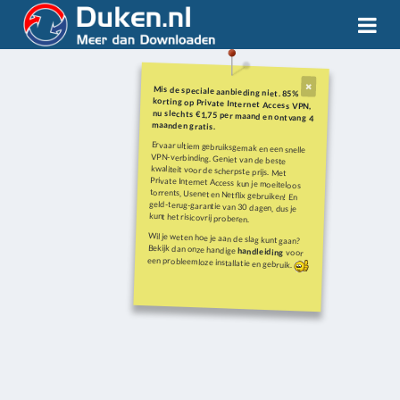
Mis de speciale aanbieding niet. 85%
korting op Private Internet Access VPN,
nu slechts €1,75 per maand en ontvang 4
maanden gratis.
Ervaar ultiem gebruiksgemak en een snelle
VPN-verbinding. Geniet van de beste
kwaliteit voor de scherpste prijs. Met
Private Internet Access kun je moeiteloos
torrents, Usenet en Netflix gebruiken! En
geld-terug-garantie van 30 dagen, dus je
kunt het risicovrij proberen.
Wil je weten hoe je aan de slag kunt gaan?
Bekijk dan onze handige
handleiding
voor
een probleemloze installatie en gebruik.