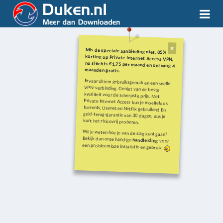
Mis de speciale aanbieding niet. 85%
korting op Private Internet Access VPN,
nu slechts €1,75 per maand en ontvang 4
maanden gratis.
Ervaar ultiem gebruiksgemak en een snelle
VPN-verbinding. Geniet van de beste
kwaliteit voor de scherpste prijs. Met
Private Internet Access kun je moeiteloos
torrents, Usenet en Netflix gebruiken! En
geld-terug-garantie van 30 dagen, dus je
kunt het risicovrij proberen.
Wil je weten hoe je aan de slag kunt gaan?
Bekijk dan onze handige
handleiding
voor
een probleemloze installatie en gebruik.