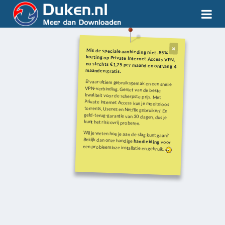
Mis de speciale aanbieding niet. 85%
korting op Private Internet Access VPN,
nu slechts €1,75 per maand en ontvang 4
maanden gratis.
Ervaar ultiem gebruiksgemak en een snelle
VPN-verbinding. Geniet van de beste
kwaliteit voor de scherpste prijs. Met
Private Internet Access kun je moeiteloos
torrents, Usenet en Netflix gebruiken! En
geld-terug-garantie van 30 dagen, dus je
kunt het risicovrij proberen.
Wil je weten hoe je aan de slag kunt gaan?
Bekijk dan onze handige
handleiding
voor
een probleemloze installatie en gebruik.