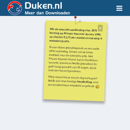
Mis de speciale aanbieding niet. 85%
korting op Private Internet Access VPN,
nu slechts €1,75 per maand en ontvang 4
maanden gratis.
Ervaar ultiem gebruiksgemak en een snelle
VPN-verbinding. Geniet van de beste
kwaliteit voor de scherpste prijs. Met
Private Internet Access kun je moeiteloos
torrents, Usenet en Netflix gebruiken! En
geld-terug-garantie van 30 dagen, dus je
kunt het risicovrij proberen.
Wil je weten hoe je aan de slag kunt gaan?
Bekijk dan onze handige
handleiding
voor
een probleemloze installatie en gebruik.