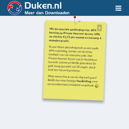
Mis de speciale aanbieding niet. 85%
korting op Private Internet Access VPN,
nu slechts €1,75 per maand en ontvang 4
maanden gratis.
Ervaar ultiem gebruiksgemak en een snelle
VPN-verbinding. Geniet van de beste
kwaliteit voor de scherpste prijs. Met
Private Internet Access kun je moeiteloos
torrents, Usenet en Netflix gebruiken! En
geld-terug-garantie van 30 dagen, dus je
kunt het risicovrij proberen.
Wil je weten hoe je aan de slag kunt gaan?
Bekijk dan onze handige
handleiding
voor
een probleemloze installatie en gebruik.