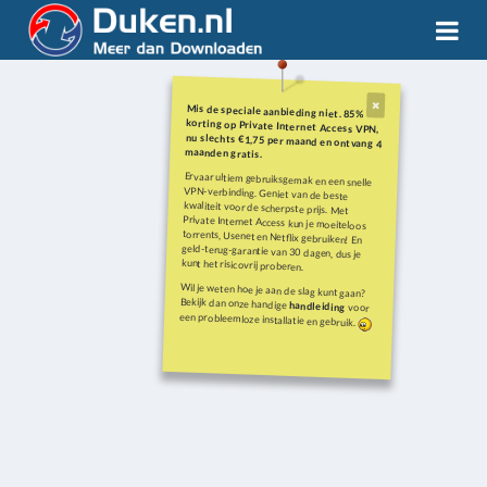
Mis de speciale aanbieding niet. 85%
korting op Private Internet Access VPN,
nu slechts €1,75 per maand en ontvang 4
maanden gratis.
Ervaar ultiem gebruiksgemak en een snelle
VPN-verbinding. Geniet van de beste
kwaliteit voor de scherpste prijs. Met
Private Internet Access kun je moeiteloos
torrents, Usenet en Netflix gebruiken! En
geld-terug-garantie van 30 dagen, dus je
kunt het risicovrij proberen.
Wil je weten hoe je aan de slag kunt gaan?
Bekijk dan onze handige
handleiding
voor
een probleemloze installatie en gebruik.