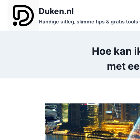
Doorgaan
Duken.nl
naar
inhoud
Handige uitleg, slimme tips & gratis tool
Hoe kan i
met ee