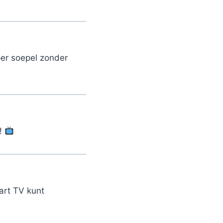
per soepel zonder
n!
mart TV kunt