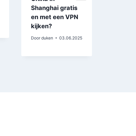
Shanghai gratis
haperi
en met een VPN
Door
duke
kijken?
Door
duken
03.06.2025