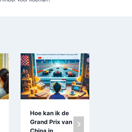
Hoe kan ik de
Hoe kan
Grand Prix van
ontspa
China in
stream