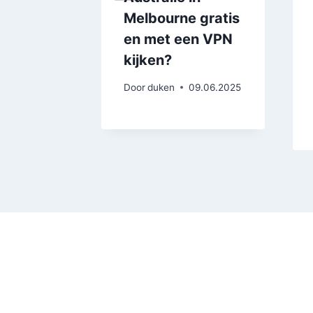
gratis
Melbourne gratis
en VPN
en met een VPN
kijken?
20.10.2025
Door
duken
09.06.2025