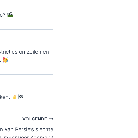
zo?
tricties omzeilen en
s.
jken.
VOLGENDE
 van Persie’s slechte
 Timber voor Koeman?