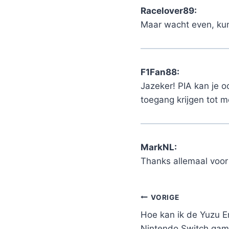
Racelover89:
Maar wacht even, kun
F1Fan88:
Jazeker! PIA kan je o
toegang krijgen tot m
MarkNL:
Thanks allemaal voor 
Bericht
VORIGE
Hoe kan ik de Yuzu E
navigatie
Nintendo Switch gam