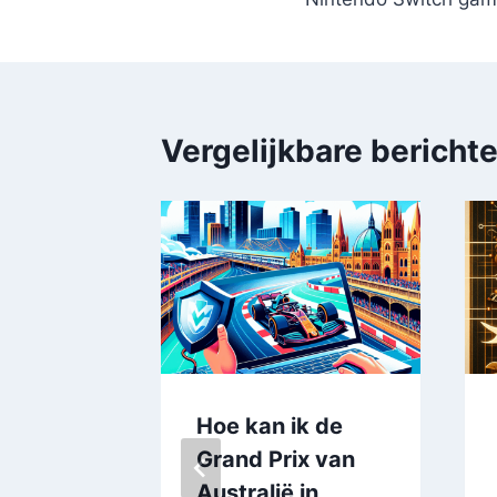
Vergelijkbare bericht
k de
Hoe kan ik de
x van
Grand Prix van
24-26
Australië in