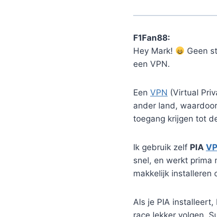
F1Fan88:
Hey Mark!
Geen str
een VPN.
Een
VPN
(Virtual Pri
ander land, waardoor 
toegang krijgen tot d
Ik gebruik zelf
PIA
V
snel, en werkt prima 
makkelijk installeren
Als je PIA installeer
race lekker volgen. S