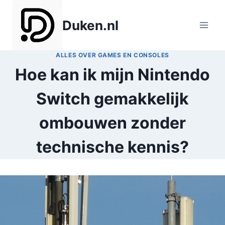
Doorgaan
naar
Duken.nl
inhoud
ALLES OVER GAMES EN CONSOLES
Hoe kan ik mijn Nintendo
Switch gemakkelijk
ombouwen zonder
technische kennis?