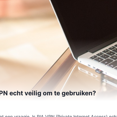
VPN echt veilig om te gebruiken?
et een vraagje. Is PIA VPN (Private Internet Access) echt