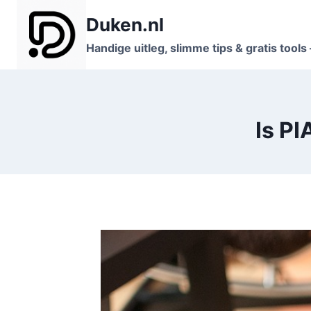
Doorgaan
Duken.nl
naar
inhoud
Handige uitleg, slimme tips & gratis tool
Is PI