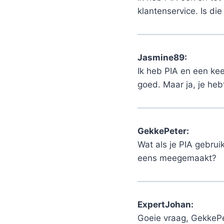
klantenservice. Is di
Jasmine89:
Ik heb PIA en een ke
goed. Maar ja, je hebt
GekkePeter:
Wat als je PIA gebru
eens meegemaakt?
ExpertJohan:
Goeie vraag, GekkeP