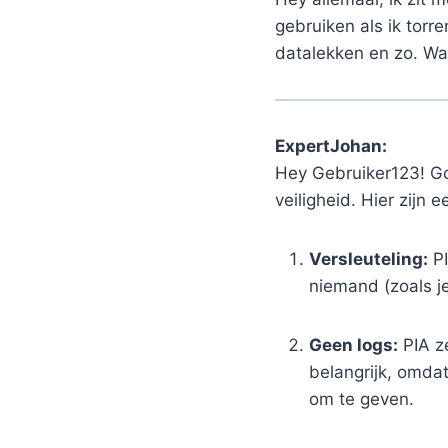
gebruiken als ik torr
datalekken en zo. Wat
ExpertJohan:
Hey Gebruiker123! Go
veiligheid. Hier zijn
Versleuteling:
PI
niemand (zoals je
Geen logs:
PIA ze
belangrijk, omda
om te geven.