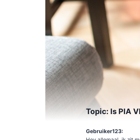
Topic: Is PIA 
Gebruiker123:
Hey allemaal, ik zit m