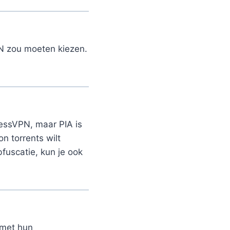
VPN zou moeten kiezen.
essVPN, maar PIA is
n torrents wilt
fuscatie, kun je ook
 met hun