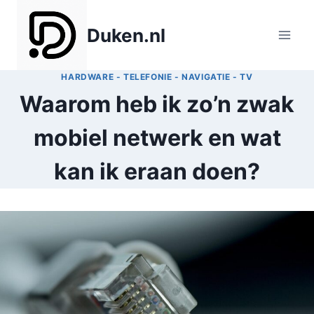
Doorgaan
naar
Duken.nl
inhoud
HARDWARE - TELEFONIE - NAVIGATIE - TV
Waarom heb ik zo’n zwak
mobiel netwerk en wat
kan ik eraan doen?