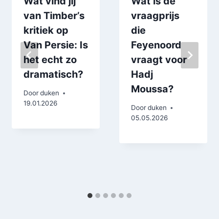
Wat vind jij
Wat is de
van Timber’s
vraagprijs
kritiek op
die
Van Persie: Is
Feyenoord
het echt zo
vraagt voor
dramatisch?
Hadj
Moussa?
Door
duken
19.01.2026
Door
duken
05.05.2026