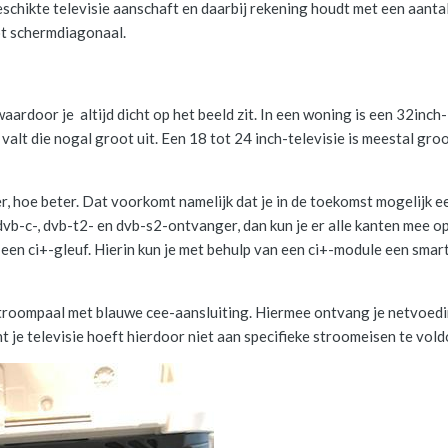
geschikte televisie aanschaft en daarbij rekening houdt met een aanta
ot schermdiagonaal.
aardoor je altijd dicht op het beeld zit. In een woning is een 32inch-
alt die nogal groot uit. Een 18 tot 24 inch-televisie is meestal gro
r, hoe beter. Dat voorkomt namelijk dat je in de toekomst mogelijk e
vb-c-, dvb-t2- en dvb-s2-ontvanger, dan kun je er alle kanten mee op
 een ci+-gleuf. Hierin kun je met behulp van een ci+-module een smar
troompaal met blauwe cee-aansluiting. Hiermee ontvang je netvoed
t je televisie hoeft hierdoor niet aan specifieke stroomeisen te vold