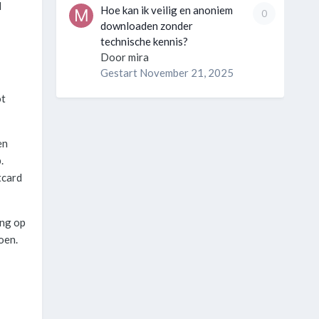
l
Hoe kan ik veilig en anoniem
0
downloaden zonder
technische kennis?
Door
mira
Gestart
November 21, 2025
ot
en
.
tcard
ing op
oen.