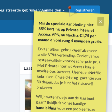
Registreren
egistreerde gebruiker? Aanmelden
Mis de speciale aanbieding niet.
85% korting op Private Internet
Access VPN, nu slechts €1,75 per
maand en ontvang 4 maanden gratis.
Ervaar ultiem gebruiksgemak en een
snelle VPN-verbinding. Geniet van de
beste kwaliteit voor de scherpste prijs.
Met Private Internet Access kun je
moeiteloos torrents, Usenet en Netflix
gebruiken! En geld-terug-garantie van
30 dagen, dus je kunt het risicovrij
Alle activiteit
Laatste nieuws
Aanbevolen
Vastgemaakt
1
proberen.
Wil je weten hoe je aan de slag kunt
gaan? Bekijk dan onze handige
handleiding
voor een probleemloze