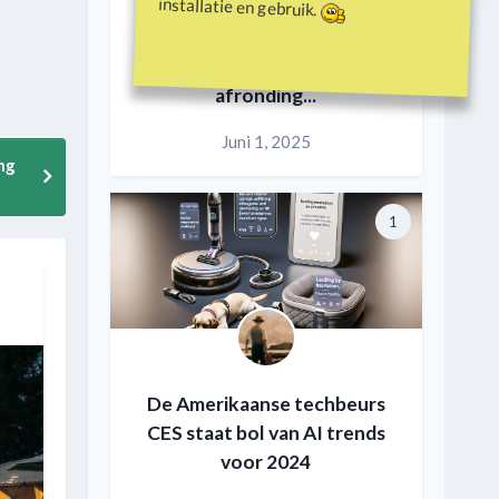
installatie en gebruik.
Duken.nl pensioen en
afronding...
Juni 1, 2025
ng
1
De Amerikaanse techbeurs
CES staat bol van AI trends
voor 2024