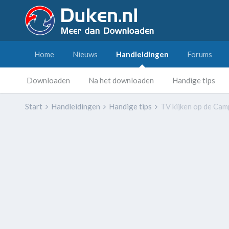
Home
Nieuws
Handleidingen
Forums
Downloaden
Na het downloaden
Handige tips
Start
Handleidingen
Handige tips
TV kijken op de Cam