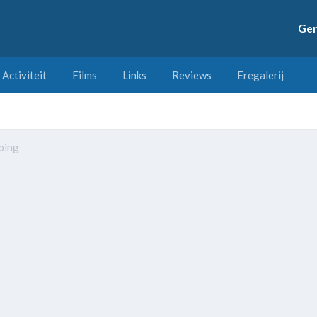
Ger
Activiteit
Films
Links
Reviews
Eregalerij
ping