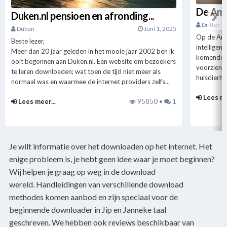
Duken.nl pensioen en afronding...
Drifter
Duken
Juni 1, 2025
Op de Ame
Beste lezer,
intelligen
Meer dan 20 jaar geleden in het mooie jaar 2002 ben ik
komende j
ooit begonnen aan Duken.nl. Een website om bezoekers
voorzien v
te leren downloaden; wat toen de tijd niet meer als
huisdierha
normaal was en waarmee de internet providers zelfs...
Lees me
Lees meer...
95850 •
1
Je wilt informatie over het downloaden op het internet. Het
enige probleem is, je hebt geen idee waar je moet beginnen?
Wij helpen je graag op weg in de download
wereld. Handleidingen van verschillende download
methodes komen aanbod en zijn speciaal voor de
beginnende downloader in Jip en Janneke taal
geschreven. We hebben ook reviews beschikbaar van