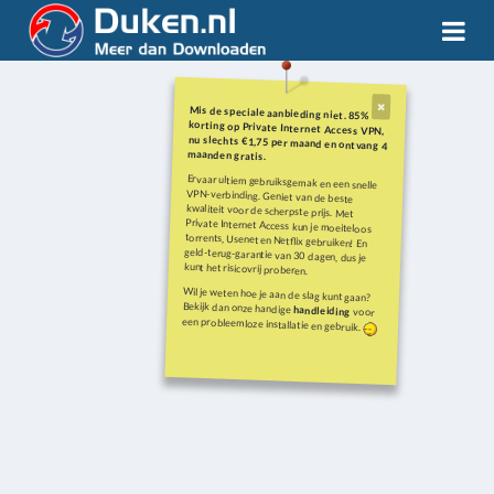
Mis de speciale aanbieding niet. 85%
korting op Private Internet Access VPN,
nu slechts €1,75 per maand en ontvang 4
maanden gratis.
Ervaar ultiem gebruiksgemak en een snelle
VPN-verbinding. Geniet van de beste
kwaliteit voor de scherpste prijs. Met
Private Internet Access kun je moeiteloos
torrents, Usenet en Netflix gebruiken! En
geld-terug-garantie van 30 dagen, dus je
kunt het risicovrij proberen.
Wil je weten hoe je aan de slag kunt gaan?
Bekijk dan onze handige
handleiding
voor
een probleemloze installatie en gebruik.