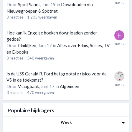
Door
SpotPlanet
,
Juni 19
in
Downloaden via
Nieuwsgroepen & Spotnet
0
reacties
1.205
weergaven
Hoe kan ik Engelse boeken downloaden zonder
gedoe?
Door
filmkijken
,
Juni 17
in
Alles over Films, Series, TV
en E-books
0
reacties
540
weergaven
Is de USS Gerald R. Ford het grootste risico voor de
VS in de toekomst?
Door
Vraagbaak
,
Juni 17
in
Algemeen
0
reacties
470
weergaven
Populaire bijdragers
Week