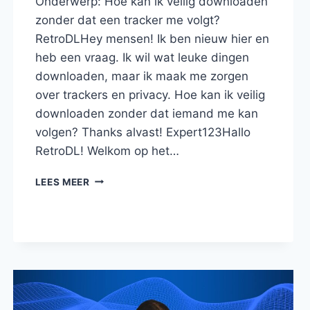
Onderwerp: Hoe kan ik veilig downloaden
zonder dat een tracker me volgt?
RetroDLHey mensen! Ik ben nieuw hier en
heb een vraag. Ik wil wat leuke dingen
downloaden, maar ik maak me zorgen
over trackers en privacy. Hoe kan ik veilig
downloaden zonder dat iemand me kan
volgen? Thanks alvast! Expert123Hallo
RetroDL! Welkom op het…
HOE
LEES MEER
KAN
IK
VEILIG
DOWNLOADEN
ZONDER
DAT
EEN
TRACKER
ME