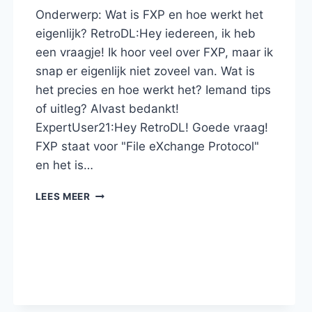
Onderwerp: Wat is FXP en hoe werkt het
eigenlijk? RetroDL:Hey iedereen, ik heb
een vraagje! Ik hoor veel over FXP, maar ik
snap er eigenlijk niet zoveel van. Wat is
het precies en hoe werkt het? Iemand tips
of uitleg? Alvast bedankt!
ExpertUser21:Hey RetroDL! Goede vraag!
FXP staat voor "File eXchange Protocol"
en het is…
WAT
LEES MEER
IS
FXP
EN
HOE
WERKT
HET
EIGENLIJK?