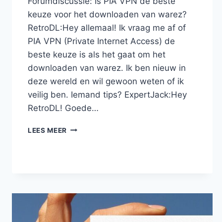
Forumdiscussie: Is PIA VPN de beste
keuze voor het downloaden van warez?
RetroDL:Hey allemaal! Ik vraag me af of
PIA VPN (Private Internet Access) de
beste keuze is als het gaat om het
downloaden van warez. Ik ben nieuw in
deze wereld en wil gewoon weten of ik
veilig ben. Iemand tips? ExpertJack:Hey
RetroDL! Goede…
IS
LEES MEER
PIA
VPN
DE
BESTE
KEUZE
VOOR
HET
DOWNLOADEN
VAN