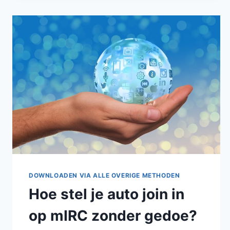
KAN
IK
HET
GEBRUIKEN
ZONDER
TECHNISCHE
KENNIS?
DOWNLOADEN VIA ALLE OVERIGE METHODEN
Hoe stel je auto join in
op mIRC zonder gedoe?