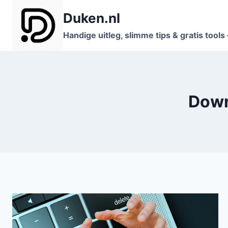
Doorgaan
Duken.nl
naar
inhoud
Handige uitleg, slimme tips & gratis tool
Down