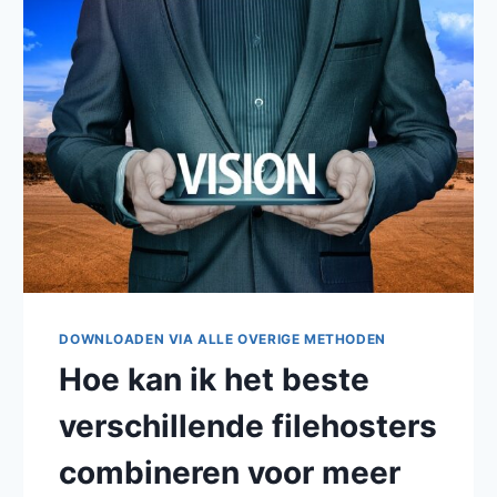
TORRENTS
OM
GEWOON
FILMS
EN
SERIES
TE
BEKIJKEN?
DOWNLOADEN VIA ALLE OVERIGE METHODEN
Hoe kan ik het beste
verschillende filehosters
combineren voor meer