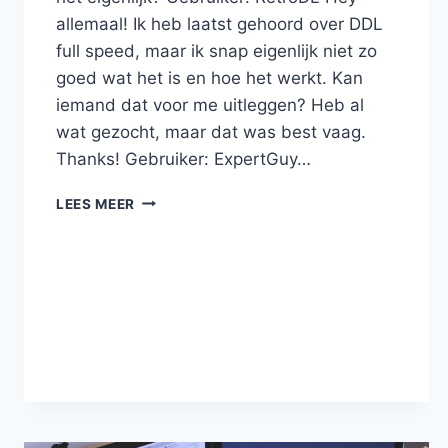
allemaal! Ik heb laatst gehoord over DDL
full speed, maar ik snap eigenlijk niet zo
goed wat het is en hoe het werkt. Kan
iemand dat voor me uitleggen? Heb al
wat gezocht, maar dat was best vaag.
Thanks! Gebruiker: ExpertGuy…
WAT
LEES MEER
IS
DDL
FULL
SPEED
EN
HOE
WERKT
HET
EIGENLIJK?