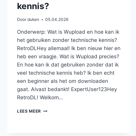
kennis?
Door
duken
05.04.2026
Onderwerp: Wat is Wupload en hoe kan ik
het gebruiken zonder technische kennis?
RetroDLHey allemaal! Ik ben nieuw hier en
heb een vraagje. Wat is Wupload precies?
En hoe kan ik dat gebruiken zonder dat ik
veel technische kennis heb? Ik ben echt
een beginner als het om downloaden
gaat. Alvast bedankt! ExpertUser123Hey
RetroDL! Welkom…
WAT
LEES MEER
IS
WUPLOAD
EN
HOE