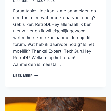
Door
duken
10.05.2026
Forumtopic: Hoe kan ik me aanmelden op
een forum en wat heb ik daarvoor nodig?
Gebruiker: RetroDLHey allemaal! Ik ben
nieuw hier en ik wil eigenlijk gewoon
weten hoe ik me kan aanmelden op dit
forum. Wat heb ik daarvoor nodig? Is het
moeilijk? Thanks! Expert: TechGuruHey
RetroDL! Welkom op het forum!
Aanmelden is meestal…
HOE
LEES MEER
KAN
IK
ME
AANMELDEN
OP
EEN
FORUM