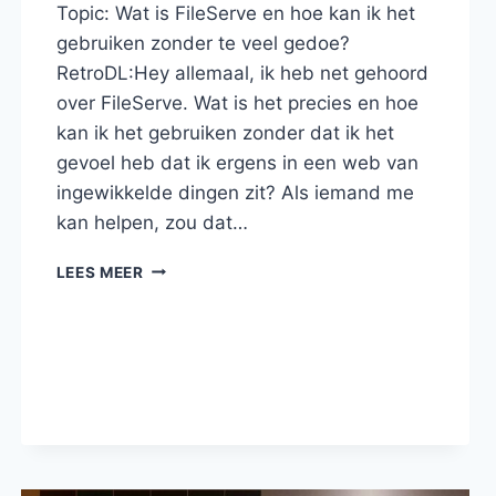
Topic: Wat is FileServe en hoe kan ik het
gebruiken zonder te veel gedoe?
RetroDL:Hey allemaal, ik heb net gehoord
over FileServe. Wat is het precies en hoe
kan ik het gebruiken zonder dat ik het
gevoel heb dat ik ergens in een web van
ingewikkelde dingen zit? Als iemand me
kan helpen, zou dat…
WAT
LEES MEER
IS
FILESERVE
EN
HOE
KAN
IK
HET
GEBRUIKEN
ZONDER