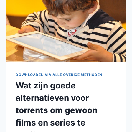
EN
WAT
HEB
IK
DAARVOOR
NODIG?
DOWNLOADEN VIA ALLE OVERIGE METHODEN
Wat zijn goede
alternatieven voor
torrents om gewoon
films en series te