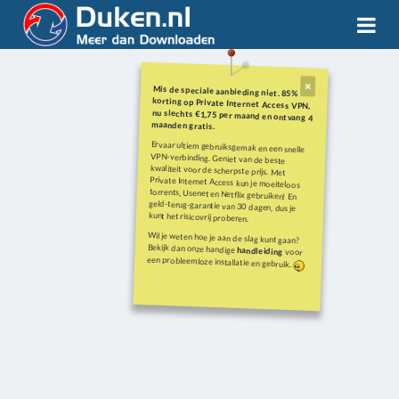
Mis de speciale aanbieding niet. 85%
korting op Private Internet Access VPN,
nu slechts €1,75 per maand en ontvang 4
maanden gratis.
Ervaar ultiem gebruiksgemak en een snelle
VPN-verbinding. Geniet van de beste
kwaliteit voor de scherpste prijs. Met
Private Internet Access kun je moeiteloos
torrents, Usenet en Netflix gebruiken! En
geld-terug-garantie van 30 dagen, dus je
kunt het risicovrij proberen.
Wil je weten hoe je aan de slag kunt gaan?
Bekijk dan onze handige
handleiding
voor
een probleemloze installatie en gebruik.