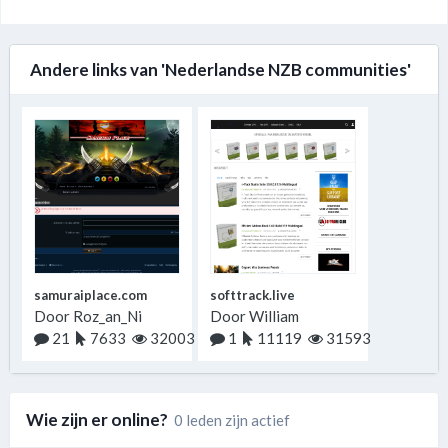
Andere links van 'Nederlandse NZB communities'
samuraiplace.com
softtrack.live
Door
Roz_an_Ni
Door
William
21
7633
32003
1
11119
31593
Wie zijn er online?
0 leden zijn actief