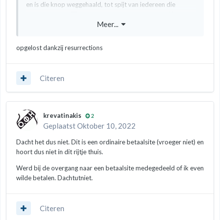
en is die knop weggehaald, tot spijt van iedereen die
eigenlijk geen NZBreader-abonnement wil nemen. Vandaar
Meer...
mijn vraag.
Via wat zoekwerkt teweten gekomen dat de nzb files zich in
opgelost dankzij resurrections
deze directory bevinden
:
https://nzb.eboek.info/stripverhalen/De.Kiekeboes.B.nzb
maar aangezien die site beschermd is door Cloudflare kan
Citeren
je ze niet zomaar downloaden. Helaas.
krevatinakis
2
Geplaatst
Oktober 10, 2022
Dacht het dus niet. Dit is een ordinaire betaalsite (vroeger niet) en
hoort dus niet in dit rijtje thuis.
Werd bij de overgang naar een betaalsite medegedeeld of ik even
wilde betalen. Dachtutniet.
Citeren