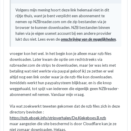
Volgens mijn mening hoort deze link helemaal niet in dit
rijtje thuis, want je bent verplicht een abonnement te
nemen op NZBreader.com om de zip bestanden via je
browser te kunnen downloaden. NZB bestanden binnen
halen via je eigen usenet account bij een andere provider
lukt dus niet. Lees even de
omschrijving van de mogelijkheden
.
vroeger kon het wel. In het begin kon je alleen maar nzb files
downloaden. Later kwam de optie om rechtstreeks via
nzbreader.com de strips te downloaden, maar (er was iets met
betaling wat niet werkte via paypal geloof ik) ze zetten er wel
altijd nog een link onder waar je de nzb-file kon downloaden.
Inmiddels werkt hun paypalsysteem blijkbaar, en is die knop
weggehaald, tot spijt van iedereen die eigenlijk geen NZBreader-
abonnement wil nemen. Vandaar mijn vraag.
Via wat zoekwerkt teweten gekomen dat de nzb files zich in deze
directory bevinden
:
https://nzb.eboek.info/stripverhalen/De.Kiekeboes.B.nzb
maar aangezien die site beschermd is door Cloudflare kan je ze
niet zomaar downloaden. Helaas.