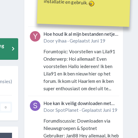
installatie en gebruik.
Gebruiker: SportFan123 Hey
allemaal! Wat is er precies gebeurd
met Davey Hearn? Ik las iets over...
Hoe houd ik al mijn bestanden netjes
georganiseerd zonder gek te
Door
yihaa
·
Geplaatst
Juni 19
ng
worden?
Forumtopic: Voorstellen van Lila91
Onderwerp: Hoi allemaal! Even
voorstellen Hallo iedereen! Ik ben
Lila91 en ik ben nieuw hier op het
forum. Ik kom uit Haarlem en ik ben
nsies)
super enthousiast om deel uit te...
Hoe kan ik veilig downloaden met
0
een VPN zonder technische kennis?
Door
SpotPlanet
·
Geplaatst
Juni 19
Forumdiscussie: Downloaden via
Nieuwsgroepen & Spotnet
Gebruiker: Jan88 Hey allemaal, ik heb