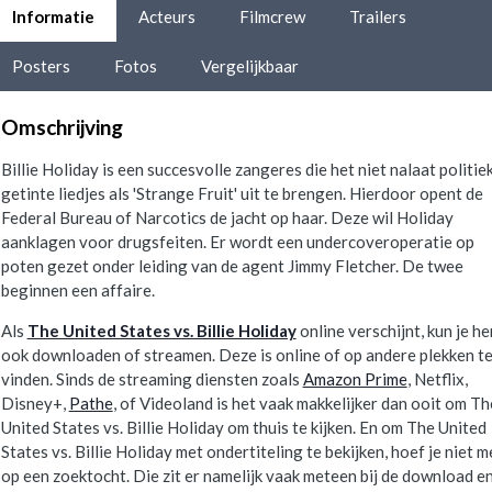
Informatie
Acteurs
Filmcrew
Trailers
Posters
Fotos
Vergelijkbaar
Omschrijving
Billie Holiday is een succesvolle zangeres die het niet nalaat politie
getinte liedjes als 'Strange Fruit' uit te brengen. Hierdoor opent de
Federal Bureau of Narcotics de jacht op haar. Deze wil Holiday
aanklagen voor drugsfeiten. Er wordt een undercoveroperatie op
poten gezet onder leiding van de agent Jimmy Fletcher. De twee
beginnen een affaire.
Als
The United States vs. Billie Holiday
online verschijnt, kun je h
ook downloaden of streamen. Deze is online of op andere plekken t
vinden. Sinds de streaming diensten zoals
Amazon Prime
, Netflix,
Disney+,
Pathe
, of Videoland is het vaak makkelijker dan ooit om Th
United States vs. Billie Holiday om thuis te kijken. En om The United
States vs. Billie Holiday met ondertiteling te bekijken, hoef je niet m
op een zoektocht. Die zit er namelijk vaak meteen bij de download e