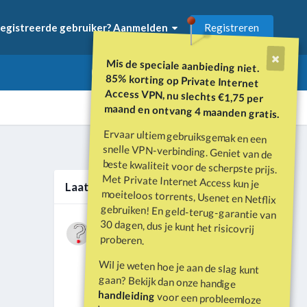
Registreren
egistreerde gebruiker? Aanmelden
Mis de speciale aanbieding niet.
85% korting op Private Internet
Access VPN, nu slechts €1,75 per
maand en ontvang 4 maanden gratis.
Ervaar ultiem gebruiksgemak en een
snelle VPN-verbinding. Geniet van de
beste kwaliteit voor de scherpste prijs.
Met Private Internet Access kun je
moeiteloos torrents, Usenet en Netflix
gebruiken! En geld-terug-garantie van
30 dagen, dus je kunt het risicovrij
Alle activiteit
Laatste berichten
Wat is er gebeurd met Davey Hearn
proberen.
en de vandalisatie van het
Door
Vraagbaak
·
Geplaatst
Juni 21
Washington Reflecting Pool?
Wil je weten hoe je aan de slag kunt
Forumdiscussie: Davey Hearn:
gaan? Bekijk dan onze handige
Former Olympian Denies Vandalising
handleiding
voor een probleemloze
Washington Reflecting Pool