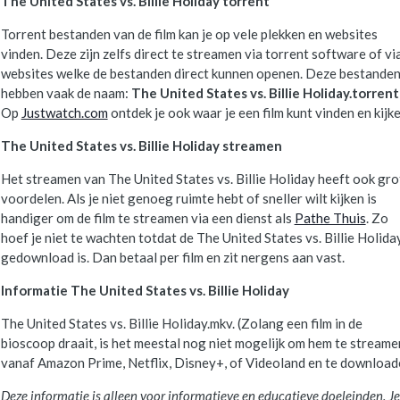
The United States vs. Billie Holiday torrent
Torrent bestanden van de film kan je op vele plekken en websites
vinden. Deze zijn zelfs direct te streamen via torrent software of vi
websites welke de bestanden direct kunnen openen. Deze bestande
hebben vaak de naam:
The United States vs. Billie Holiday.torren
Op
Justwatch.com
ontdek je ook waar je een film kunt vinden en kijke
The United States vs. Billie Holiday streamen
Het streamen van The United States vs. Billie Holiday heeft ook gro
voordelen. Als je niet genoeg ruimte hebt of sneller wilt kijken is
handiger om de film te streamen via een dienst als
Pathe Thuis
. Zo
hoef je niet te wachten totdat de The United States vs. Billie Holida
gedownload is. Dan betaal per film en zit nergens aan vast.
Informatie The United States vs. Billie Holiday
The United States vs. Billie Holiday.mkv. (Zolang een film in de
bioscoop draait, is het meestal nog niet mogelijk om hem te streame
vanaf Amazon Prime, Netflix, Disney+, of Videoland en te download
Deze informatie is alleen voor informatieve en educatieve doeleinden. Je