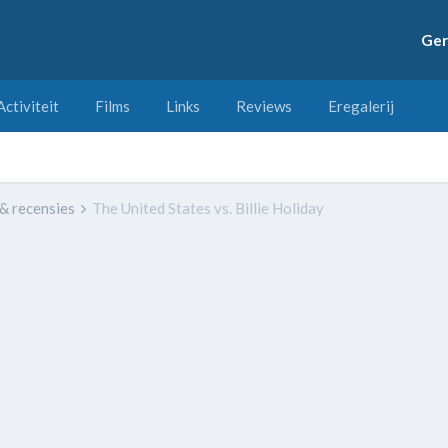
Ger
Activiteit
Films
Links
Reviews
Eregalerij
 & recensies
The United States vs. Billie Holiday