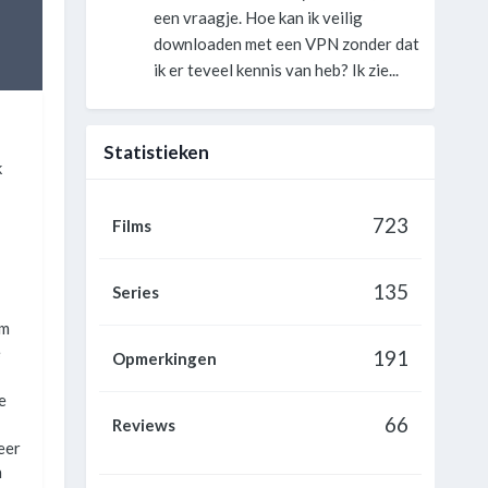
een vraagje. Hoe kan ik veilig
downloaden met een VPN zonder dat
ik er teveel kennis van heb? Ik zie...
Statistieken
k
723
Films
135
Series
em
e
191
Opmerkingen
e
66
Reviews
eer
n