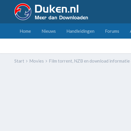
Home
Nieuws
Handleidingen
Forums
Start
Movies
Film torrent, NZB en download informatie