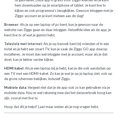
te gebruiken. Deze app is gratis voor Ziggo-klanten en je kunt
hem downloaden op je smartphone of tablet. Je kunt live tv
kijken en ook programma’s terugkijken. Gewoon inloggen met je
Ziggo-account en je kunt meteen aan de slag!
Browser
: Als je op een laptop of pc bent, kun je gewoon naar de
website van Ziggo gaan en daar inloggen. Hetzelfde idee als de app; je
kiest live tv of wat je gemist hebt.
Televisie met internet
: Als je op bezoek bent bij vrienden of in een
hotel en je hebt een smart TV, kun je vaak de Ziggo GO app daarop
installeren. Je moet dan wel inloggen met je account, maar als je dat
doet, kan je lekker verder kijken.
HDMI kabel
: Als je een laptop bij je hebt, kan je die ook aansluiten op
een TV met een HDMI-kabel. Zo kan je wat je op je laptop ziet, ook op
de grote schermen bekijken, inclusief Ziggo.
Mobiele data
: Vergeet niet dat je de app ook zo kan gebruiken via je
mobiele data. Hou er wel rekening mee dat het dataverbruik hoog kan
zijn, vooral met live tv.
Hoop dat dit je helpt! Laat maar weten als je nog vragen hebt.