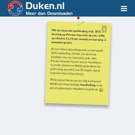
Mis de speciale aanbieding niet. 85%
korting op Private Internet Access VPN,
nu slechts €1,75 per maand en ontvang 4
maanden gratis.
Ervaar ultiem gebruiksgemak en een snelle
VPN-verbinding. Geniet van de beste
kwaliteit voor de scherpste prijs. Met
Private Internet Access kun je moeiteloos
torrents, Usenet en Netflix gebruiken! En
geld-terug-garantie van 30 dagen, dus je
kunt het risicovrij proberen.
Wil je weten hoe je aan de slag kunt gaan?
Bekijk dan onze handige
handleiding
voor
een probleemloze installatie en gebruik.