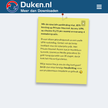
Mis de speciale aanbieding niet. 85%
korting op Private Internet Access VPN,
nu slechts €1,75 per maand en ontvang 4
maanden gratis.
Ervaar ultiem gebruiksgemak en een snelle
VPN-verbinding. Geniet van de beste
kwaliteit voor de scherpste prijs. Met
Private Internet Access kun je moeiteloos
torrents, Usenet en Netflix gebruiken! En
geld-terug-garantie van 30 dagen, dus je
kunt het risicovrij proberen.
Wil je weten hoe je aan de slag kunt gaan?
Bekijk dan onze handige
handleiding
voor
een probleemloze installatie en gebruik.