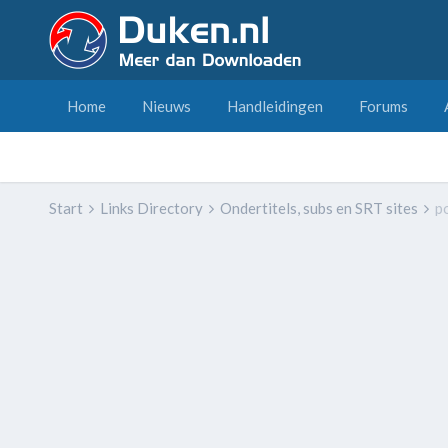
Home
Nieuws
Handleidingen
Forums
Start
Links Directory
Ondertitels, subs en SRT sites
p