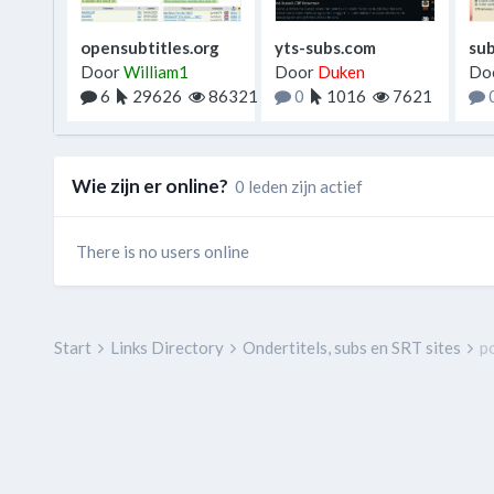
opensubtitles.org
yts-subs.com
su
Door
William1
Door
Duken
Do
6
29626
86321
0
1016
7621
Wie zijn er online?
0 leden zijn actief
There is no users online
Start
Links Directory
Ondertitels, subs en SRT sites
p