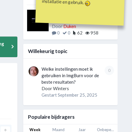
installatie en gebruik.
LAATSTE LINK
Regenlijn.nl
Door
Duken
0
0
62
958
ng
Willekeurig topic
Welke instellingen moet ik
0
gebruiken in ImgBurn voor de
beste resultaten?
Door
Winters
Gestart
September 25, 2025
Populaire bijdragers
Week
Maand
Jaar
Onbeperkt
0