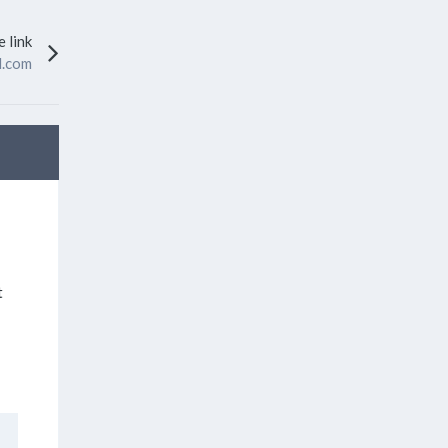
 link
d.com
t