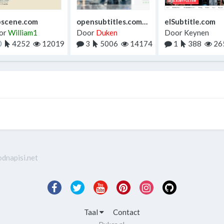
bscene.com
opensubtitles.com/nl/home
elSubtitle.com
or
William1
Door
Duken
Door
Keynen
0
4252
12019
3
5006
14174
1
388
26
odnapisi.net
Taal
Contact