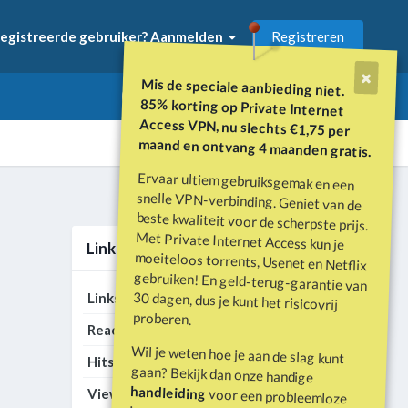
Registreren
egistreerde gebruiker? Aanmelden
Mis de speciale aanbieding niet.
85% korting op Private Internet
Access VPN, nu slechts €1,75 per
maand en ontvang 4 maanden gratis.
Ervaar ultiem gebruiksgemak en een
snelle VPN-verbinding. Geniet van de
beste kwaliteit voor de scherpste prijs.
Met Private Internet Access kun je
moeiteloos torrents, Usenet en Netflix
gebruiken! En geld-terug-garantie van
30 dagen, dus je kunt het risicovrij
Alle activiteit
Link Statistieken
202
Links
proberen.
789
Reacties
Wil je weten hoe je aan de slag kunt
406.084
Hits
gaan? Bekijk dan onze handige
1.697.802
handleiding
Views
voor een probleemloze