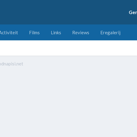
Ger
Activiteit
Films
Links
Reviews
Eregalerij
odnapisi.net