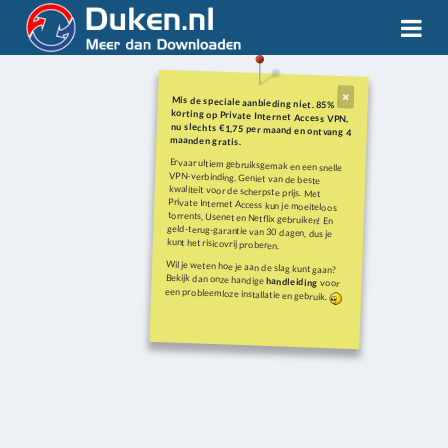
Mis de speciale aanbieding niet. 85%
korting op Private Internet Access VPN,
nu slechts €1,75 per maand en ontvang 4
maanden gratis.
Ervaar ultiem gebruiksgemak en een snelle
VPN-verbinding. Geniet van de beste
kwaliteit voor de scherpste prijs. Met
Private Internet Access kun je moeiteloos
torrents, Usenet en Netflix gebruiken! En
geld-terug-garantie van 30 dagen, dus je
kunt het risicovrij proberen.
Wil je weten hoe je aan de slag kunt gaan?
Bekijk dan onze handige
handleiding
voor
een probleemloze installatie en gebruik.