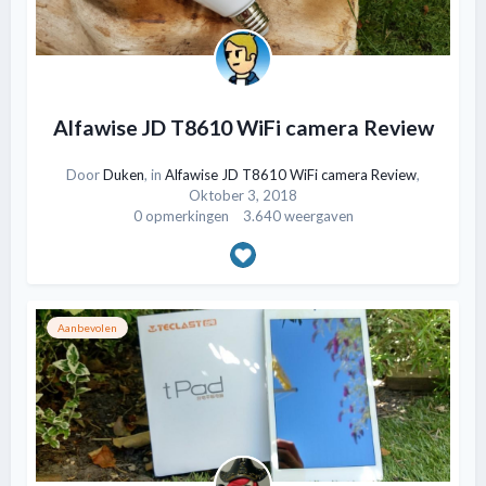
Alfawise JD T8610 WiFi camera Review
Door
Duken
, in
Alfawise JD T8610 WiFi camera Review
,
Oktober 3, 2018
0 opmerkingen
3.640 weergaven
Aanbevolen