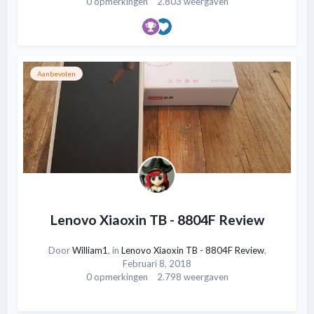
0 opmerkingen
2.803 weergaven
Aanbevolen
Lenovo Xiaoxin TB - 8804F Review
Door
William1
, in
Lenovo Xiaoxin TB - 8804F Review
,
Februari 8, 2018
0 opmerkingen
2.798 weergaven