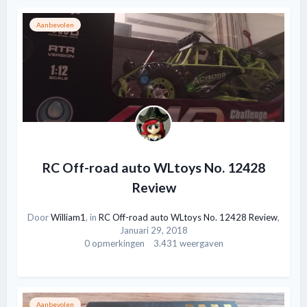
Aanbevolen
RC Off-road auto WLtoys No. 12428
Review
Door
William1
, in
RC Off-road auto WLtoys No. 12428 Review
,
Januari 29, 2018
0 opmerkingen
3.431 weergaven
Aanbevolen