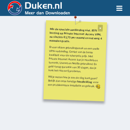
Mis de speciale aanbieding niet. 85%
korting op Private Internet Access VPN,
nu slechts €1,75 per maand en ontvang 4
maanden gratis.
Ervaar ultiem gebruiksgemak en een snelle
VPN-verbinding. Geniet van de beste
kwaliteit voor de scherpste prijs. Met
Private Internet Access kun je moeiteloos
torrents, Usenet en Netflix gebruiken! En
geld-terug-garantie van 30 dagen, dus je
kunt het risicovrij proberen.
Wil je weten hoe je aan de slag kunt gaan?
Bekijk dan onze handige
handleiding
voor
een probleemloze installatie en gebruik.