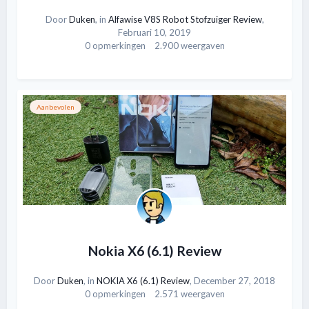
Door
Duken
, in
Alfawise V8S Robot Stofzuiger Review
,
Februari 10, 2019
0 opmerkingen
2.900 weergaven
Aanbevolen
Nokia X6 (6.1) Review
Door
Duken
, in
NOKIA X6 (6.1) Review
,
December 27, 2018
0 opmerkingen
2.571 weergaven