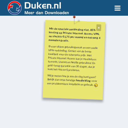
Mis de speciale aanbieding niet. 85%
korting op Private Internet Access VPN,
nu slechts €1,75 per maand en ontvang 4
maanden gratis.
Ervaar ultiem gebruiksgemak en een snelle
VPN-verbinding. Geniet van de beste
kwaliteit voor de scherpste prijs. Met
Private Internet Access kun je moeiteloos
torrents, Usenet en Netflix gebruiken! En
geld-terug-garantie van 30 dagen, dus je
kunt het risicovrij proberen.
Wil je weten hoe je aan de slag kunt gaan?
Bekijk dan onze handige
handleiding
voor
een probleemloze installatie en gebruik.