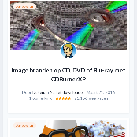
Aanbevolen
Image branden op CD, DVD of Blu-ray met
CDBurnerXP
Door
Duken
, in
Na het downloaden
,
Maart 21, 2016
1 opmerking
21.156 weergaven
Aanbevolen