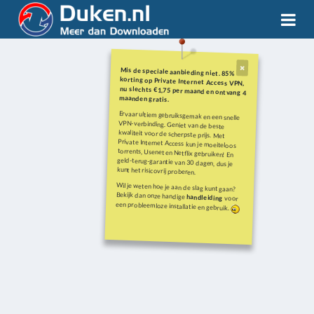
Mis de speciale aanbieding niet. 85%
korting op Private Internet Access VPN,
nu slechts €1,75 per maand en ontvang 4
maanden gratis.
Ervaar ultiem gebruiksgemak en een snelle
VPN-verbinding. Geniet van de beste
kwaliteit voor de scherpste prijs. Met
Private Internet Access kun je moeiteloos
torrents, Usenet en Netflix gebruiken! En
geld-terug-garantie van 30 dagen, dus je
kunt het risicovrij proberen.
Wil je weten hoe je aan de slag kunt gaan?
Bekijk dan onze handige
handleiding
voor
een probleemloze installatie en gebruik.