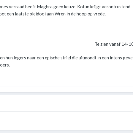
nes verraad heeft Maghra geen keuze. Kofun krijgt verontrustend
et een laatste pleidooi aan Wren in de hoop op vrede.
s
Te zien vanaf 14-1
n hun legers naar een epische strijd die uitmondt in een intens geve
oers.
s