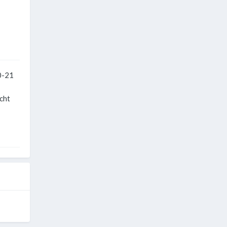
0-21
cht