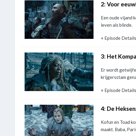
2: Voor eeuw
Een oude vijand k
leven als blinde.
+ Episode Detail
3: Het Komp
Er wordt getwijf
krijgersstam gen
+ Episode Detail
4: De Heksen
Kofun en Toad ko
maakt. Baba, Par