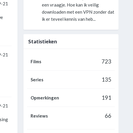
9-21
een vraagje. Hoe kan ik veilig
downloaden met een VPN zonder dat
we
ik er teveel kennis van heb...
Statistieken
9-21
723
Films
135
Series
191
Opmerkingen
9-21
66
Reviews
sing