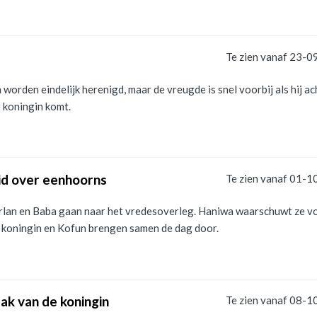
s
Te zien vanaf 23-0
 worden eindelijk herenigd, maar de vreugde is snel voorbij als hij ac
 koningin komt.
s
id over eenhoorns
Te zien vanaf 01-1
lan en Baba gaan naar het vredesoverleg. Haniwa waarschuwt ze v
e koningin en Kofun brengen samen de dag door.
s
ak van de koningin
Te zien vanaf 08-1