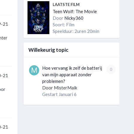
LAATSTE FILM
Teen Wolf: The Movie
Door
Nicky360
9-21
Soort: Film
Speelduur: 2uren 20min
hter
Willekeurig topic
Hoe vervang ik zelf de batterij
0
van mijn apparaat zonder
0-21
problemen?
Door
MisterMaik
oor
Gestart
Januari 6
0-21