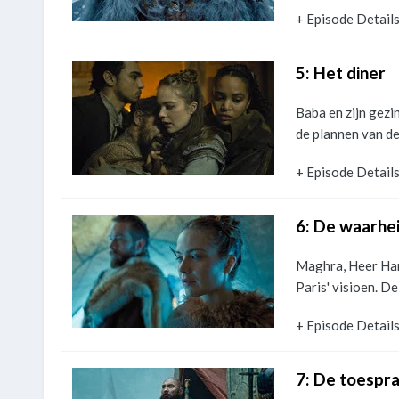
+ Episode Detail
5: Het diner
Baba en zijn gezin
de plannen van de
+ Episode Detail
6: De waarhe
Maghra, Heer Har
Paris' visioen. D
+ Episode Detail
7: De toespra