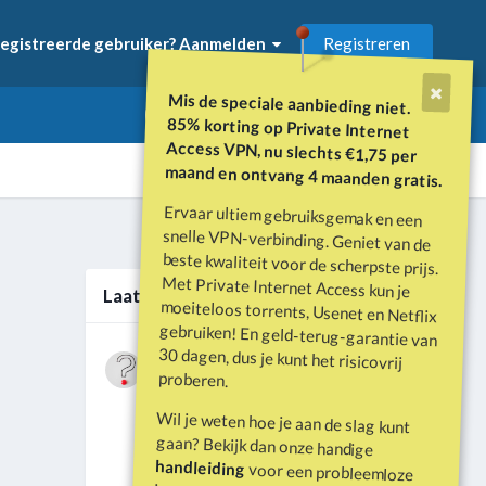
Registreren
egistreerde gebruiker? Aanmelden
Mis de speciale aanbieding niet.
85% korting op Private Internet
Access VPN, nu slechts €1,75 per
maand en ontvang 4 maanden gratis.
Ervaar ultiem gebruiksgemak en een
snelle VPN-verbinding. Geniet van de
beste kwaliteit voor de scherpste prijs.
Met Private Internet Access kun je
moeiteloos torrents, Usenet en Netflix
gebruiken! En geld-terug-garantie van
30 dagen, dus je kunt het risicovrij
Alle activiteit
Laatste berichten
Wat is er gebeurd met Davey Hearn
proberen.
en de vandalisatie van het
Door
Vraagbaak
·
Geplaatst
Juni 21
Washington Reflecting Pool?
Wil je weten hoe je aan de slag kunt
Forumdiscussie: Davey Hearn:
gaan? Bekijk dan onze handige
Former Olympian Denies Vandalising
handleiding
voor een probleemloze
Washington Reflecting Pool