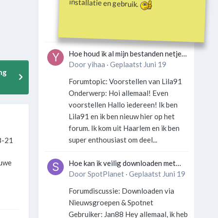
installatie en gebruik.
Gebruiker: SportFan123 Hey
allemaal! Wat is er precies gebeurd
met Davey Hearn? Ik las...
Hoe houd ik al mijn bestanden netjes
georganiseerd zonder gek te
Door
yihaa
·
Geplaatst
Juni 19
ng
worden?
Forumtopic: Voorstellen van Lila91
Onderwerp: Hoi allemaal! Even
voorstellen Hallo iedereen! Ik ben
Lila91 en ik ben nieuw hier op het
forum. Ik kom uit Haarlem en ik ben
super enthousiast om deel...
8-21
euwe
Hoe kan ik veilig downloaden met
een VPN zonder technische kennis?
Door
SpotPlanet
·
Geplaatst
Juni 19
Forumdiscussie: Downloaden via
Nieuwsgroepen & Spotnet
Gebruiker: Jan88 Hey allemaal, ik heb