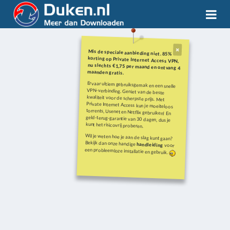
Mis de speciale aanbieding niet. 85%
korting op Private Internet Access VPN,
nu slechts €1,75 per maand en ontvang 4
maanden gratis.
Ervaar ultiem gebruiksgemak en een snelle
VPN-verbinding. Geniet van de beste
kwaliteit voor de scherpste prijs. Met
Private Internet Access kun je moeiteloos
torrents, Usenet en Netflix gebruiken! En
geld-terug-garantie van 30 dagen, dus je
kunt het risicovrij proberen.
Wil je weten hoe je aan de slag kunt gaan?
Bekijk dan onze handige
handleiding
voor
een probleemloze installatie en gebruik.