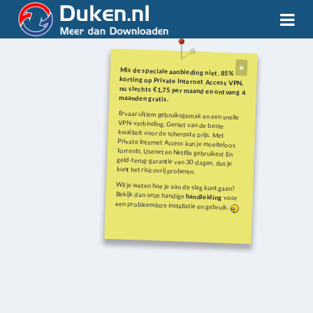
Mis de speciale aanbieding niet. 85%
korting op Private Internet Access VPN,
nu slechts €1,75 per maand en ontvang 4
maanden gratis.
Ervaar ultiem gebruiksgemak en een snelle
VPN-verbinding. Geniet van de beste
kwaliteit voor de scherpste prijs. Met
Private Internet Access kun je moeiteloos
torrents, Usenet en Netflix gebruiken! En
geld-terug-garantie van 30 dagen, dus je
kunt het risicovrij proberen.
Wil je weten hoe je aan de slag kunt gaan?
Bekijk dan onze handige
handleiding
voor
een probleemloze installatie en gebruik.