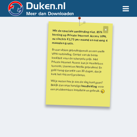
Mis de speciale aanbieding niet. 85%
korting op Private Internet Access VPN,
nu slechts €1,75 per maand en ontvang 4
maanden gratis.
Ervaar ultiem gebruiksgemak en een snelle
VPN-verbinding. Geniet van de beste
kwaliteit voor de scherpste prijs. Met
Private Internet Access kun je moeiteloos
torrents, Usenet en Netflix gebruiken! En
geld-terug-garantie van 30 dagen, dus je
kunt het risicovrij proberen.
Wil je weten hoe je aan de slag kunt gaan?
Bekijk dan onze handige
handleiding
voor
een probleemloze installatie en gebruik.