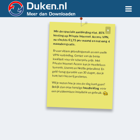
Mis de speciale aanbieding niet. 85%
korting op Private Internet Access VPN,
nu slechts €1,75 per maand en ontvang 4
maanden gratis.
Ervaar ultiem gebruiksgemak en een snelle
VPN-verbinding. Geniet van de beste
kwaliteit voor de scherpste prijs. Met
Private Internet Access kun je moeiteloos
torrents, Usenet en Netflix gebruiken! En
geld-terug-garantie van 30 dagen, dus je
kunt het risicovrij proberen.
Wil je weten hoe je aan de slag kunt gaan?
Bekijk dan onze handige
handleiding
voor
een probleemloze installatie en gebruik.