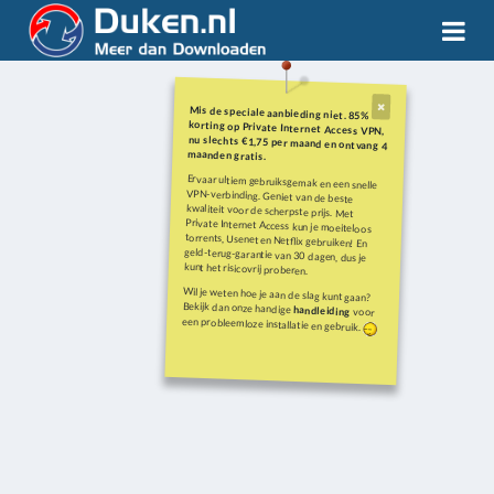
Mis de speciale aanbieding niet. 85%
korting op Private Internet Access VPN,
nu slechts €1,75 per maand en ontvang 4
maanden gratis.
Ervaar ultiem gebruiksgemak en een snelle
VPN-verbinding. Geniet van de beste
kwaliteit voor de scherpste prijs. Met
Private Internet Access kun je moeiteloos
torrents, Usenet en Netflix gebruiken! En
geld-terug-garantie van 30 dagen, dus je
kunt het risicovrij proberen.
Wil je weten hoe je aan de slag kunt gaan?
Bekijk dan onze handige
handleiding
voor
een probleemloze installatie en gebruik.