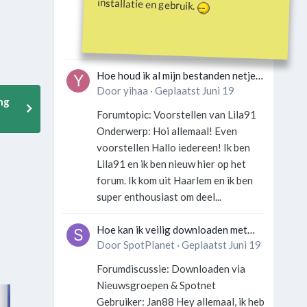
installatie en gebruik.
Gebruiker: SportFan123 Hey
allemaal! Wat is er precies gebeurd
met Davey Hearn? Ik las...
Hoe houd ik al mijn bestanden netjes
georganiseerd zonder gek te
Door
yihaa
·
Geplaatst
Juni 19
ng
worden?
Forumtopic: Voorstellen van Lila91
Onderwerp: Hoi allemaal! Even
voorstellen Hallo iedereen! Ik ben
Lila91 en ik ben nieuw hier op het
forum. Ik kom uit Haarlem en ik ben
super enthousiast om deel...
Hoe kan ik veilig downloaden met
een VPN zonder technische kennis?
Door
SpotPlanet
·
Geplaatst
Juni 19
Forumdiscussie: Downloaden via
Nieuwsgroepen & Spotnet
Gebruiker: Jan88 Hey allemaal, ik heb