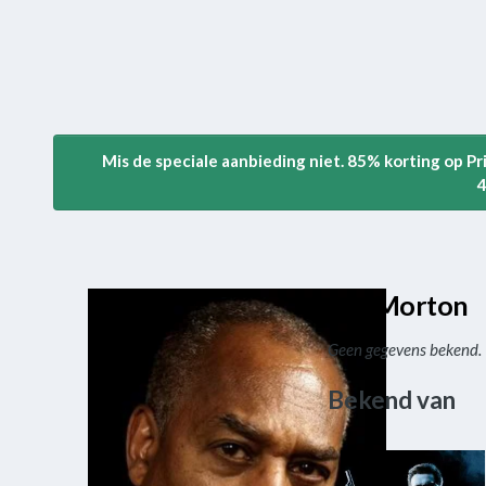
Mis de speciale aanbieding niet. 85% korting op P
4
Joe Morton
Geen gegevens bekend.
Bekend van