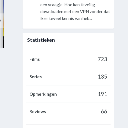
een vraagje. Hoe kan ik veilig
downloaden met een VPN zonder dat
ik er teveel kennis van heb...
Statistieken
City of Hope
Dragonfly
Critical Decision
723
Films
135
Series
191
Opmerkingen
66
Reviews