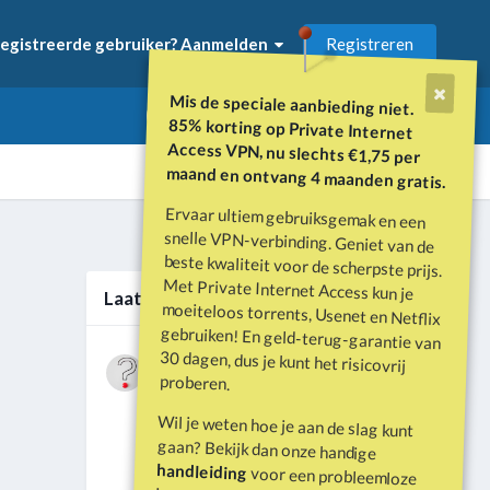
Registreren
egistreerde gebruiker? Aanmelden
Mis de speciale aanbieding niet.
85% korting op Private Internet
Access VPN, nu slechts €1,75 per
maand en ontvang 4 maanden gratis.
Ervaar ultiem gebruiksgemak en een
snelle VPN-verbinding. Geniet van de
beste kwaliteit voor de scherpste prijs.
Met Private Internet Access kun je
moeiteloos torrents, Usenet en Netflix
gebruiken! En geld-terug-garantie van
30 dagen, dus je kunt het risicovrij
Alle activiteit
Laatste berichten
Wat is er gebeurd met Davey Hearn
proberen.
en de vandalisatie van het
Door
Vraagbaak
·
Geplaatst
Juni 21
Washington Reflecting Pool?
Wil je weten hoe je aan de slag kunt
Forumdiscussie: Davey Hearn:
gaan? Bekijk dan onze handige
Former Olympian Denies Vandalising
handleiding
voor een probleemloze
Washington Reflecting Pool