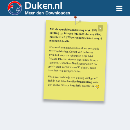
Mis de speciale aanbieding niet. 85%
korting op Private Internet Access VPN,
nu slechts €1,75 per maand en ontvang 4
maanden gratis.
Ervaar ultiem gebruiksgemak en een snelle
VPN-verbinding. Geniet van de beste
kwaliteit voor de scherpste prijs. Met
Private Internet Access kun je moeiteloos
torrents, Usenet en Netflix gebruiken! En
geld-terug-garantie van 30 dagen, dus je
kunt het risicovrij proberen.
Wil je weten hoe je aan de slag kunt gaan?
Bekijk dan onze handige
handleiding
voor
een probleemloze installatie en gebruik.