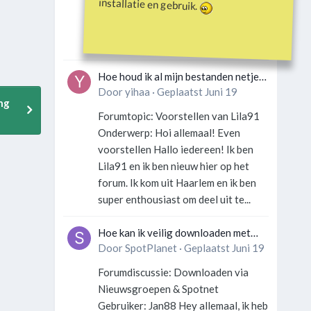
installatie en gebruik.
Gebruiker: SportFan123 Hey
allemaal! Wat is er precies gebeurd
met Davey Hearn? Ik las iets over...
Hoe houd ik al mijn bestanden netjes
georganiseerd zonder gek te
Door
yihaa
·
Geplaatst
Juni 19
ng
worden?
Forumtopic: Voorstellen van Lila91
Onderwerp: Hoi allemaal! Even
voorstellen Hallo iedereen! Ik ben
Lila91 en ik ben nieuw hier op het
forum. Ik kom uit Haarlem en ik ben
super enthousiast om deel uit te...
Hoe kan ik veilig downloaden met
een VPN zonder technische kennis?
Door
SpotPlanet
·
Geplaatst
Juni 19
Forumdiscussie: Downloaden via
Nieuwsgroepen & Spotnet
Gebruiker: Jan88 Hey allemaal, ik heb