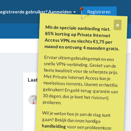
Registreren
egistreerde gebruiker? Aanmelden
Mis de speciale aanbieding niet.
85% korting op Private Internet
Access VPN, nu slechts €1,75 per
maand en ontvang 4 maanden gratis.
Ervaar ultiem gebruiksgemak en een
snelle VPN-verbinding. Geniet van de
beste kwaliteit voor de scherpste prijs.
Met Private Internet Access kun je
moeiteloos torrents, Usenet en Netflix
gebruiken! En geld-terug-garantie van
30 dagen, dus je kunt het risicovrij
Alle activiteit
Laatste berichten
Wat is er gebeurd met Davey Hearn
proberen.
en de vandalisatie van het
Door
Vraagbaak
·
Geplaatst
Juni 21
Washington Reflecting Pool?
Wil je weten hoe je aan de slag kunt
Forumdiscussie: Davey Hearn:
gaan? Bekijk dan onze handige
Former Olympian Denies Vandalising
handleiding
voor een probleemloze
Washington Reflecting Pool